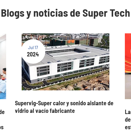
Blogs y noticias de Super Tech
Jul 17
2024
Supervig-Super calor y sonido aislante de
vidrio al vacío fabricante
 de
La
de
os
es