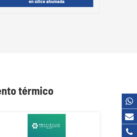
en sílice ahumada
ento térmico