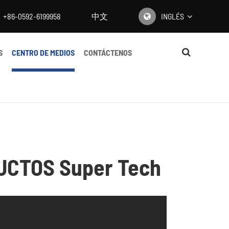
+86-0592-6199958
中文
INGLÉS
English
S
CENTRO DE MEDIOS
CONTÁCTENOS
日本語
한국어
français
Deutsch
UCTOS Super Tech
Español
italiano
русский