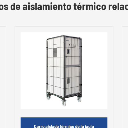
os de aislamiento térmico rela
Carro aislado térmico de la jaula