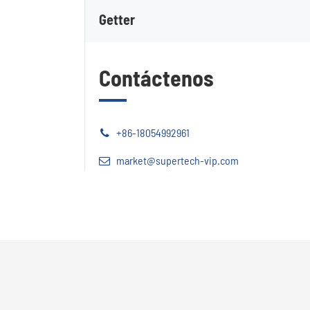
Getter
Contáctenos
+86-18054992961
market@supertech-vip.com