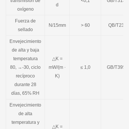
transmisión de
<0,1
GB/T3135
d
oxígeno
Fuerza de
N/15mm
> 60
QB/T235
sellado
Envejecimiento
de alta y baja
temperatura
△K =
80, →-30, ciclo
mW/(m ·
≤ 1,0
GB/T3954
recíproco
K)
durante 28
días, 65% RH
Envejecimiento
de alta
temperatura y
△K =