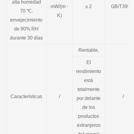
alta humedad
mW/(m ·
≤ 2
GB/T3954
70 ℃,
K)
envejecimiento
de 90% RH
durante 30 días
Rentable,
El
rendimiento
está
totalmente
Características
/
/
por delante
de los
productos
extranjeros