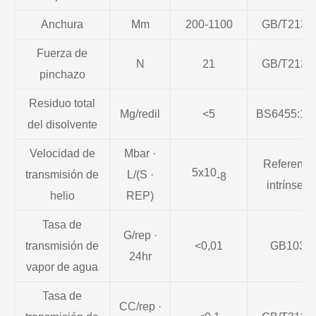
Anchura
Mm
200-1100
GB/T2130
Fuerza de
N
21
GB/T2130
pinchazo
Residuo total
Mg/redil
<5
BS6455:19
del disolvente
Velocidad de
Mbar ·
Referenci
5x10
transmisión de
L/(S ·
-8
intrínseca
helio
REP)
Tasa de
G/rep ·
transmisión de
<0,01
GB1037
24hr
vapor de agua
Tasa de
CC/rep ·