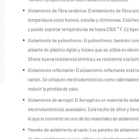
Aislamiento de fibra cerámica: El aislamiento de fibra cer
temperatura como hornos, estufas y chimeneas. Está hech
y puede soportar temperaturas de hasta 2300 ° F. Es ligero
Aislamiento de poliestireno: El poliestireno, también co
aislante de plástico rígido y liviano que se utiliza en el
Ofrece buena resistencia térmica y es resistente a la hu
Aislamiento reflectante: El aislamiento reflectante está h
cartón. Se utiliza en electrodomésticos como calentadores 
reducir la pérdida de calor.
Aislamiento de aerogel: El Aerogel es un material de aisl
electrodomésticos avanzados. Está hecho de sílice y tie
lo que lo convierte en uno de los materiales de aislamien
Paneles de aislamiento al vacío: Los paneles de aislamien
de alto rendimiento que se utilizan en electrodoméstico