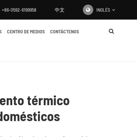
+86-0592-6199958
中文
INGLÉS
English
S
CENTRO DE MEDIOS
CONTÁCTENOS
日本語
한국어
français
Deutsch
iento térmico
Español
odomésticos
italiano
русский