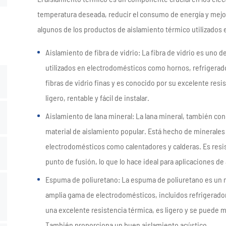
temperatura deseada, reducir el consumo de energía y mejora
algunos de los productos de aislamiento térmico utilizados
Aislamiento de fibra de vidrio: La fibra de vidrio es un
utilizados en electrodomésticos como hornos, refrigerad
fibras de vidrio finas y es conocido por su excelente resis
ligero, rentable y fácil de instalar.
Aislamiento de lana mineral: La lana mineral, también con
material de aislamiento popular. Está hecho de minerales n
electrodomésticos como calentadores y calderas. Es resist
punto de fusión, lo que lo hace ideal para aplicaciones de
Espuma de poliuretano: La espuma de poliuretano es un mat
amplia gama de electrodomésticos, incluidos refrigerado
una excelente resistencia térmica, es ligero y se puede 
También proporciona un buen aislamiento acústico.