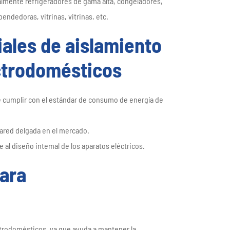
ialmente refrigeradores de gama alta, congeladores,
português
ndedoras, vitrinas, vitrinas, etc.
العربية
iales de aislamiento
Türkçe
ctrodomésticos
e cumplir con el estándar de consumo de energía de
pared delgada en el mercado.
 al diseño intemal de los aparatos eléctricos.
para
ctrodomésticos, ya que ayuda a mantener la