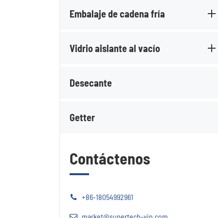
Embalaje de cadena fría
Vidrio aislante al vacío
Desecante
Getter
Contáctenos
+86-18054992961
market@supertech-vip.com