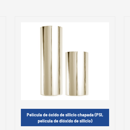
Película de óxido de silicio chapada (PSI,
película de dióxido de silicio)