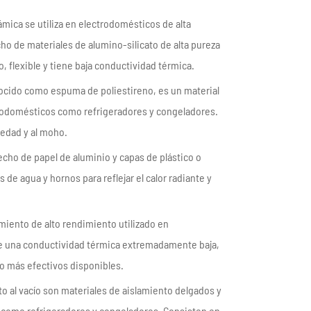
ámica se utiliza en electrodomésticos de alta
o de materiales de alumino-silicato de alta pureza
, flexible y tiene baja conductividad térmica.
nocido como espuma de poliestireno, es un material
ectrodomésticos como refrigeradores y congeladores.
medad y al moho.
echo de papel de aluminio y capas de plástico o
de agua y hornos para reflejar el calor radiante y
amiento de alto rendimiento utilizado en
ne una conductividad térmica extremadamente baja,
to más efectivos disponibles.
to al vacío son materiales de aislamiento delgados y
s como refrigeradores y congeladores. Consisten en