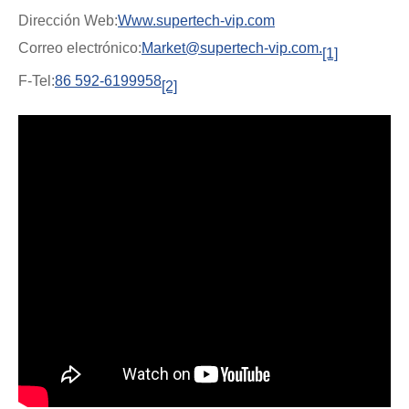
Dirección Web:
Www.supertech-vip.com
Correo electrónico:
Market@supertech-vip.com.
[1]
F-Tel:
86 592-6199958
[2]